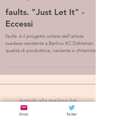
faults. "Just Let It" -
Eccessi
faults. è il progetto solista dell'artista
svedese residente a Berlino KC Dahlehan. In
qualità di produttrice, cantante e chitarrista...
Iscriviti alla mailing list
Email
Twitter
Iscriviti Ora