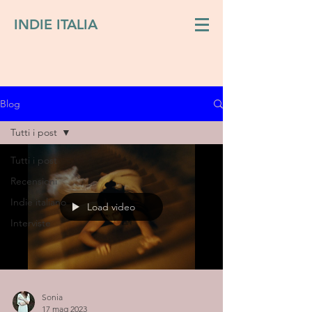
INDIE ITALIA
Blog
Tutti i post
Tutti i post
Recensioni
Indie italiano
Load video
Interviste
Sonia
17 mag 2023