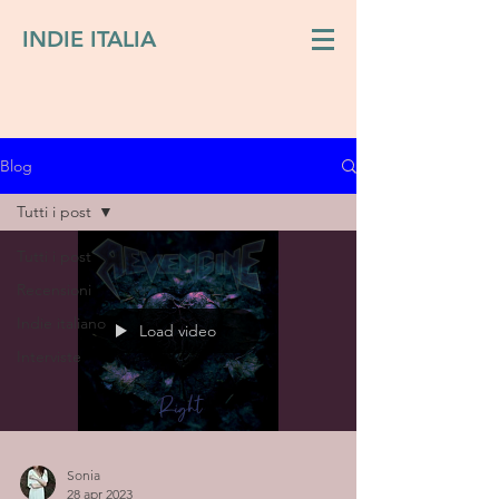
INDIE ITALIA
Blog
Tutti i post
Tutti i post
Recensioni
Indie italiano
Load video
Interviste
Sonia
28 apr 2023