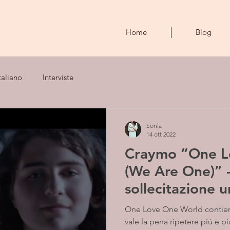
Home
Blog
taliano
Interviste
Sonia
14 ott 2022
Craymo “One L
(We Are One)” 
sollecitazione u
One Love One World contien
vale la pena ripetere più e pi