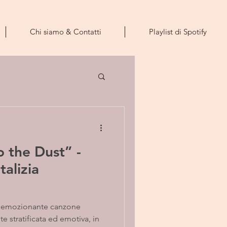
Chi siamo & Contatti
Playlist di Spotify
 the Dust” -
alizia
d emozionante canzone
te stratificata ed emotiva, in