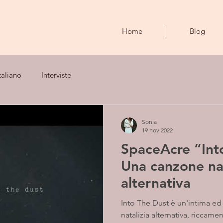
Home
Blog
taliano
Interviste
Sonia
19 nov 2022
SpaceAcre “Into
Una canzone nat
alternativa
Into The Dust è un'intima e
natalizia alternativa, riccamen