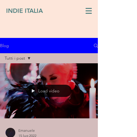
INDIE ITALIA
Blog
Tutti i post
Tutti i post
Recensioni
Indie italiano
Load video
Interviste
Emanuele
15 lug 2022