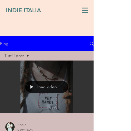
INDIE ITALIA
Blog
Tutti i post
Tutti i post
Recensioni
Indie italiano
Load video
Interviste
Sonia
9 ott 2023