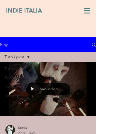
INDIE ITALIA
Blog
Tutti i post
Tutti i post
Recensioni
Indie italiano
Load video
Interviste
Sonia
29 giu 2024