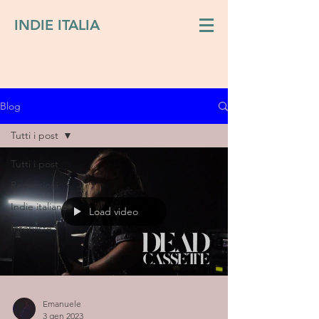
INDIE ITALIA
Blog
Tutti i post
Tutti i post
Recensioni
Indie italiano
Load video
Interviste
Emanuele
3 gen 2023