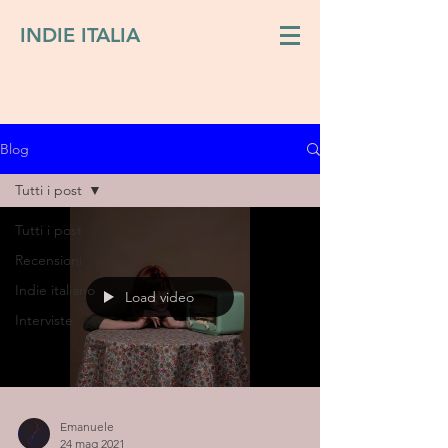
INDIE ITALIA
Blog
Tutti i post
Tutti i post
Recensioni
Indie italiano
Load video
Interviste
Emanuele
24 mag 2021