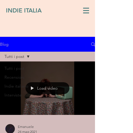
INDIE ITALIA
Blog
Tutti i post
Tutti i post
Recensioni
Indie italiano
Load video
Interviste
Emanuele
24 mag 2021