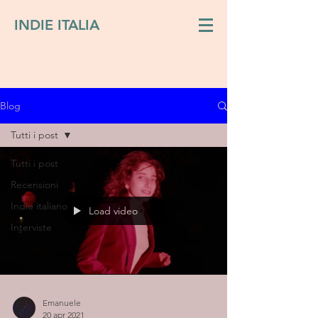
INDIE ITALIA
Blog
Tutti i post
Tutti i post
Recensioni
Indie italiano
Load video
Interviste
Emanuele
20 apr 2021