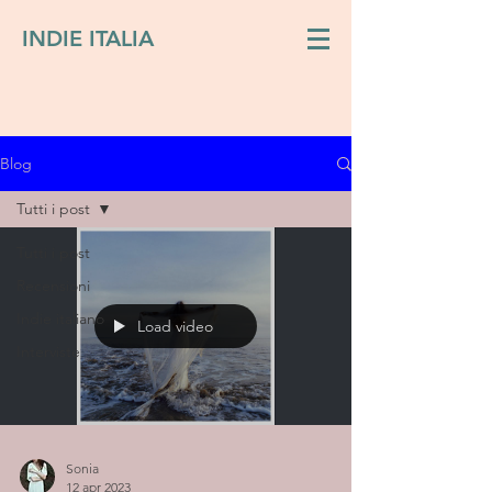
INDIE ITALIA
Blog
Tutti i post
Tutti i post
Recensioni
Indie italiano
Load video
Interviste
Sonia
12 apr 2023