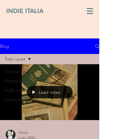
INDIE ITALIA
Blog
Tutti i post
Tutti i post
Recensioni
Indie italiano
Load video
Interviste
Sonia
6 giu 2025