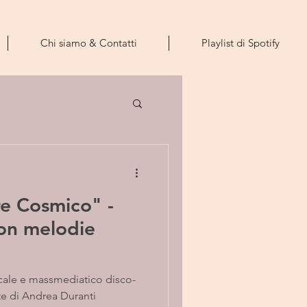
Chi siamo & Contatti
Playlist di Spotify
e Cosmico" -
con melodie
cale e massmediatico disco-
e di Andrea Duranti