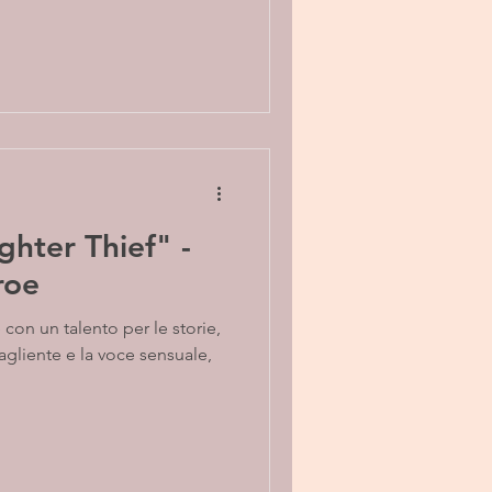
hter Thief" -
roe
con un talento per le storie,
 tagliente e la voce sensuale,