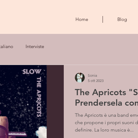
Home
Blog
taliano
Interviste
Sonia
5 ott 2023
The Apricots "S
Prendersela c
The Apricots è una band eme
che propone i propri suoni dol
definire. La loro musica è...