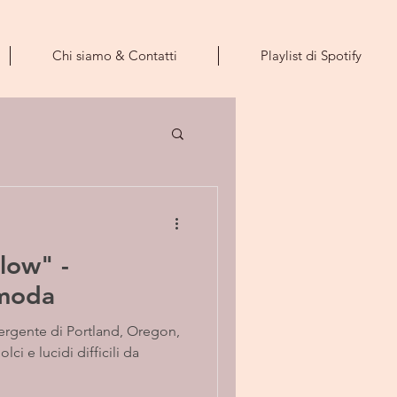
Chi siamo & Contatti
Playlist di Spotify
low" -
omoda
rgente di Portland, Oregon,
ci e lucidi difficili da