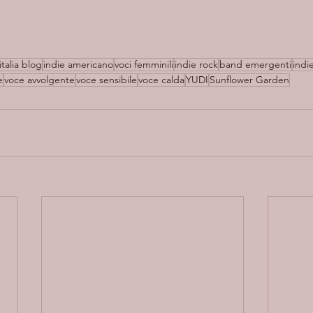
italia blog
indie americano
voci femminili
indie rock
band emergenti
indie
e
voce avvolgente
voce sensibile
voce calda
YUDI
Sunflower Garden