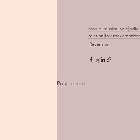
blog di musica indie
indie 
relazioni
folk rock
emozion
Recensioni
Post recenti