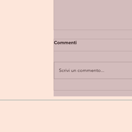
Commenti
Scrivi un commento...
Eupholia “Takes 2” -
introspezione e alternative
rock in una dimensione
emotiva e personale