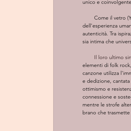
unico e coinvolgente
	Come il vetro (YUDI/YURI/유리), la band riflette la trasparenza e la vulnerabilità 
dell'esperienza uman
autenticità. Tra ispi
sia intima che univer
	Il loro ultimo s
elementi di folk rock
canzone utilizza l'i
e dedizione, cantata 
ottimismo e resistenz
connessione e sosteg
mentre le strofe alte
brano che trasmette 