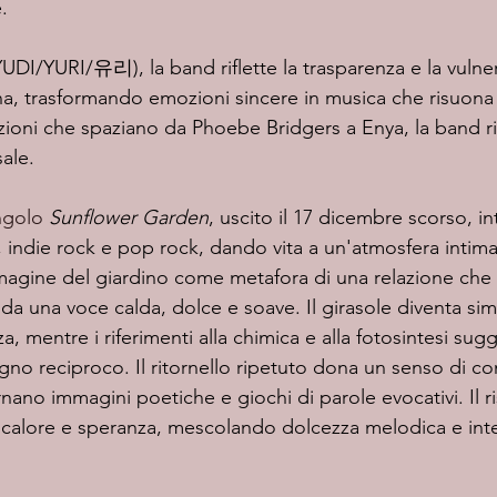
.
a, trasformando emozioni sincere in musica che risuona
razioni che spaziano da Phoebe Bridgers a Enya, la band r
sale.
ingolo 
Sunflower Garden
, uscito il 17 dicembre scorso, in
, indie rock e pop rock, dando vita a un'atmosfera intima e
mmagine del giardino come metafora di una relazione che s
da una voce calda, dolce e soave. Il girasole diventa sim
a, mentre i riferimenti alla chimica e alla fotosintesi sug
no reciproco. Il ritornello ripetuto dona un senso di con
rnano immagini poetiche e giochi di parole evocativi. Il ri
calore e speranza, mescolando dolcezza melodica e inte