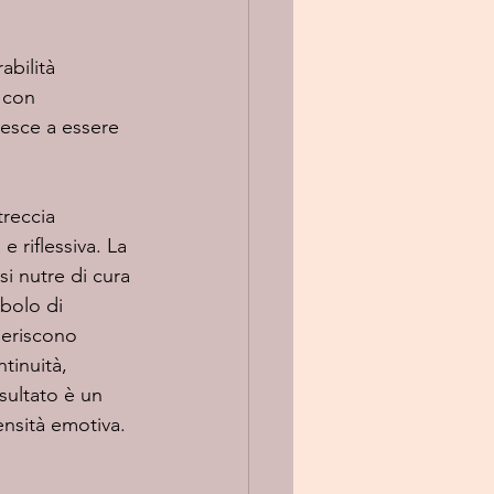
 con 
iesce a essere 
treccia 
 riflessiva. La 
i nutre di cura 
bolo di 
geriscono 
tinuità, 
sultato è un 
nsità emotiva.