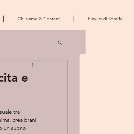
Chi siamo & Contatti
Playlist di Spotify
ita e
suale tra 
ima, crea brani 
do un suono 