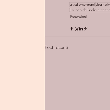
artisti emergenti
alternati
Il suono dell'indie autent
Recensioni
Post recenti