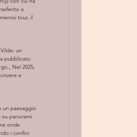
cy) con cui ha 
rasferito a 
erosi tour, il 
ha pubblicato 
go., Nel 2025, 
crivere e 
do un paesaggio 
re su panorami 
ome onde 
do i confini 