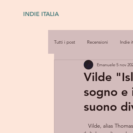
INDIE ITALIA
Tutti i post
Recensioni
Indie i
Emanuele
5 nov 20
Vilde "Is
sogno e 
suono di
   Vilde, alias Thomas Savage, è un cantautore e artista di Melbourne, Australia. Subito dopo 