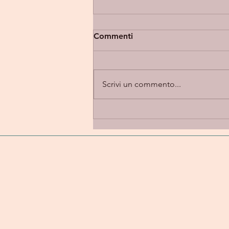
Commenti
Scrivi un commento...
Sports "Keep Falling In
Love" - Un flusso sonoro
intimo e malinconico,
sospeso tra calore e dolce
vulnerabilità.