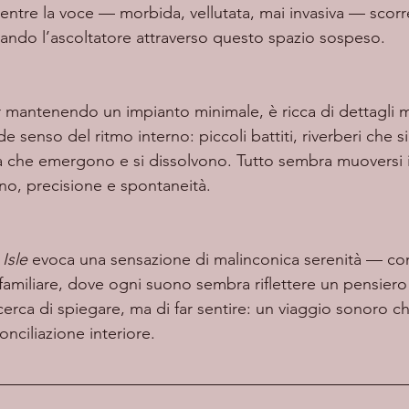
mentre la voce — morbida, vellutata, mai invasiva — scor
dando l’ascoltatore attraverso questo spazio sospeso.
e senso del ritmo interno: piccoli battiti, riverberi che 
 che emergono e si dissolvono. Tutto sembra muoversi in
o, precisione e spontaneità.
 
Isle
 evoca una sensazione di malinconica serenità — com
familiare, dove ogni suono sembra riflettere un pensiero 
cerca di spiegare, ma di far sentire: un viaggio sonoro c
onciliazione interiore.