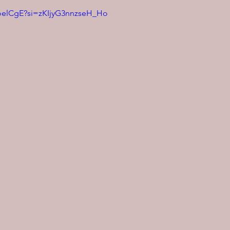
aoelCgE?si=zKIjyG3nnzseH_Ho