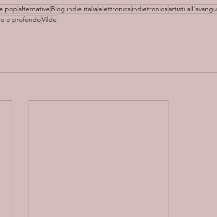
ve pop
alternative
Blog indie italia
elettronica
indietronica
artisti all'avang
ico e profondo
Vilde