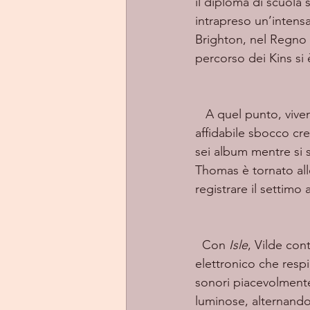
il diploma di scuola
intrapreso un’intensa 
Brighton, nel Regno 
percorso dei Kins si
   A quel punto, vivendo ormai a Stoccolma, Thomas ha dato vita al progetto Vilde: un 
affidabile sbocco cre
sei album mentre si 
Thomas è tornato alle
registrare il settimo 
  Con 
Isle
, Vilde con
elettronico che respi
sonori piacevolmente 
luminose, alternando 