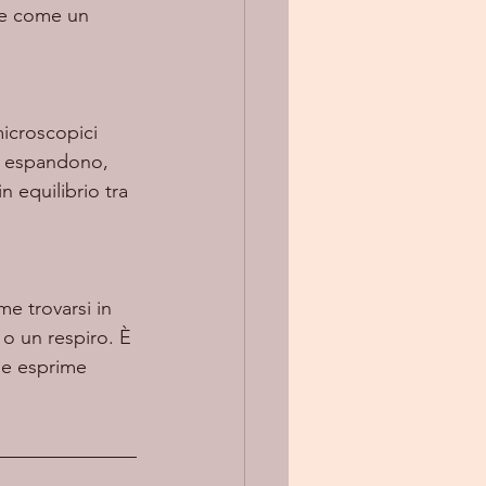
re come un 
si espandono, 
 equilibrio tra 
e trovarsi in 
o un respiro. È 
he esprime 