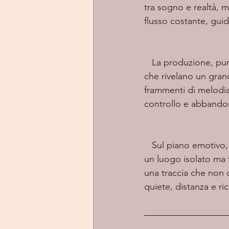
tra sogno e realtà, 
flusso costante, gui
   La produzione, pur mantenendo un impianto minimale, è ricca di dettagli microscopici 
che rivelano un grand
frammenti di melodia
controllo e abbandon
   Sul piano emotivo,
un luogo isolato ma 
una traccia che non 
quiete, distanza e ric