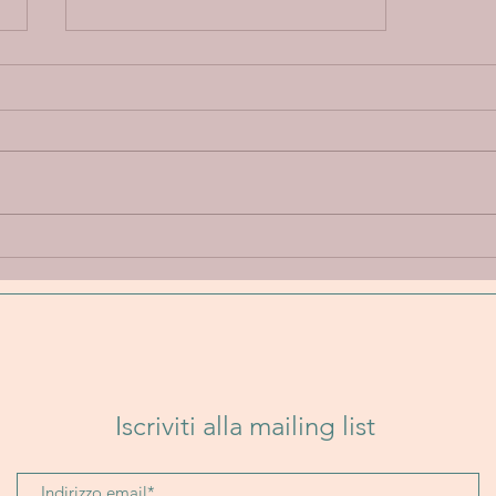
Molly Millington "Just
Drive" - Un viaggio sonoro
di libertà e nostalgia, dove
melodia ed emozione
corrono nella stessa
direzione
Iscriviti alla mailing list