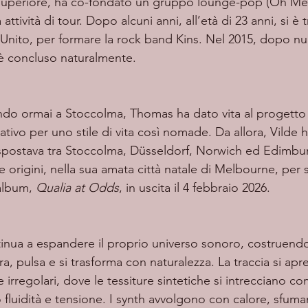
 superiore, ha co-fondato un gruppo lounge-pop (Oh Mer
attività di tour. Dopo alcuni anni, all’età di 23 anni, si è t
Unito, per formare la rock band Kins. Nel 2015, dopo num
 è concluso naturalmente.
ativo per uno stile di vita così nomade. Da allora, Vilde 
spostava tra Stoccolma, Düsseldorf, Norwich ed Edimbur
 origini, nella sua amata città natale di Melbourne, per s
album, 
Qualia at Odds
, in uscita il 4 febbraio 2026.
tinua a espandere il proprio universo sonoro, costruen
ra, pulsa e si trasforma con naturalezza. La traccia si ap
irregolari, dove le tessiture sintetiche si intrecciano c
fluidità e tensione. I synth avvolgono con calore, sfuman