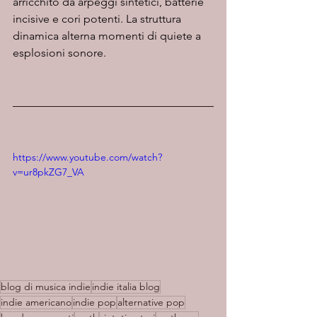
arricchito da arpeggi sintetici, batterie 
incisive e cori potenti. La struttura 
dinamica alterna momenti di quiete a 
esplosioni sonore.
https://www.youtube.com/watch?
v=ur8pkZG7_VA
blog di musica indie
indie italia blog
indie americano
indie pop
alternative pop