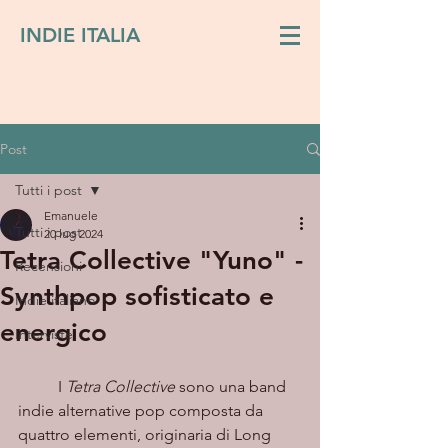
INDIE ITALIA
Post
Tutti i post
Emanuele
Tutti i post
20 lug 2024
Tetra Collective "Yuno" -
Recensioni
Synthpop sofisticato e
Indie italiano
energico
Interviste
	I 
Tetra Collective
 sono una band 
indie alternative pop composta da 
quattro elementi, originaria di Long 