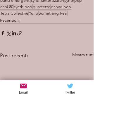
band emergenti
synth
sintetizzatori
synthpop
anni 80
synth pop
quartetto
dance pop
Tetra Collective
Yuno
Something Real
Recensioni
Mostra tutti
Post recenti
Email
Twitter