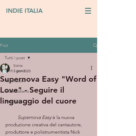
INDIE ITALIA
Post
Tutti i post
Sonia
Tutti i post
3 gen 2025
Supernova Easy "Word of
Recensioni
Love" - Seguire il
Indie italiano
linguaggio del cuore
Interviste
Supernova Easy
 è la nuova 
produzione creativa del cantautore, 
produttore e polistrumentista Nick 