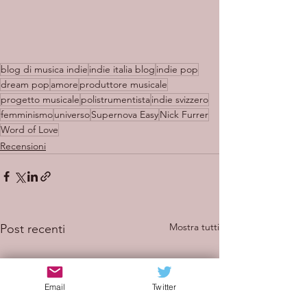
blog di musica indie
indie italia blog
indie pop
dream pop
amore
produttore musicale
progetto musicale
polistrumentista
indie svizzero
femminismo
universo
Supernova Easy
Nick Furrer
Word of Love
Recensioni
Mostra tutti
Post recenti
Email
Twitter