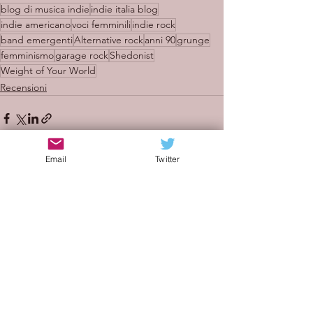
blog di musica indie
indie italia blog
indie americano
voci femminili
indie rock
band emergenti
Alternative rock
anni 90
grunge
femminismo
garage rock
Shedonist
Weight of Your World
Recensioni
Email
Twitter
Mostra tutti
Post recenti