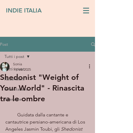
INDIE ITALIA
Post
Tutti i post
Sonia
Tutti i post
19 feb 2025
Shedonist "Weight of
Recensioni
Your World" - Rinascita
Indie italiano
tra le ombre
Interviste
	Guidata dalla cantante e 
cantautrice persiano-americana di Los 
Angeles Jasmin Toubi, gli 
Shedonist