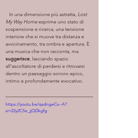
   In una dimensione più astratta, 
Lost 
My Way Home
 esprime uno stato di 
sospensione e ricerca, una tensione 
interiore che si muove tra distanza e 
avvicinamento, tra ombra e apertura. È 
una musica che non racconta, ma 
suggerisce
, lasciando spazio 
all’ascoltatore di perdersi e ritrovarsi 
dentro un paesaggio sonoro epico, 
intimo e profondamente evocativo.
https://youtu.be/qsdngeCs--A?
si=22y2CSe_jjQDkgfg