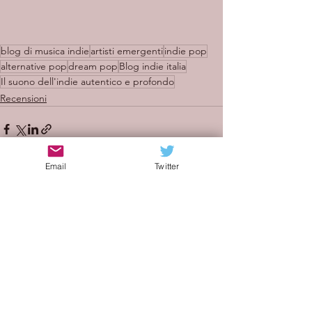
blog di musica indie
artisti emergenti
indie pop
alternative pop
dream pop
Blog indie italia
Il suono dell'indie autentico e profondo
Recensioni
Email
Twitter
Mostra tutti
Post recenti