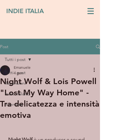
INDIE ITALIA
Post
Tutti i post
Emanuele
Tutti i post
4 gen
Night Wolf & Lois Powell
Recensioni
"Lost My Way Home" -
Indie italiano
Tra delicatezza e intensità
Interviste
emotiva
  Night Wolf
 è un producer e sound 