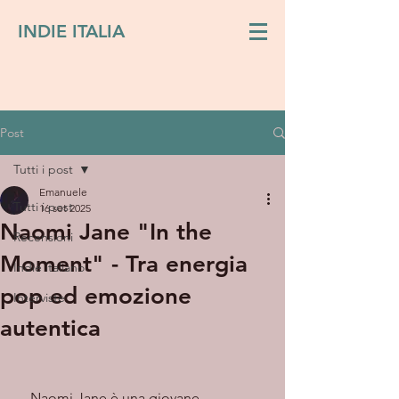
INDIE ITALIA
Post
Tutti i post
Emanuele
Tutti i post
16 set 2025
Naomi Jane "In the
Recensioni
Moment" - Tra energia
Indie italiano
pop ed emozione
Interviste
autentica
    Naomi Jane è una giovane 