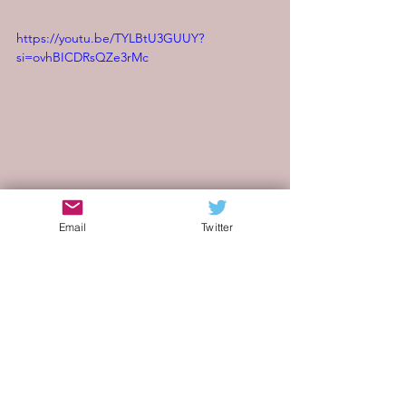
https://youtu.be/TYLBtU3GUUY?
si=ovhBICDRsQZe3rMc
artisti emergenti
indie internazionale
indie pop
alternative pop
Blog indie italia
elettropop
Email
Twitter
Indie Italia
musica al femminile
musica che trasporta
canzone emozionante
pop moderno
Recensioni