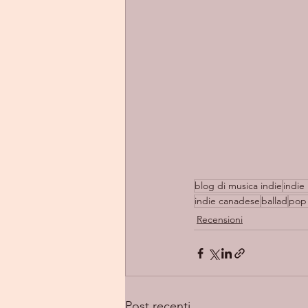
blog di musica indie
indie 
indie canadese
ballad
pop
Recensioni
Post recenti