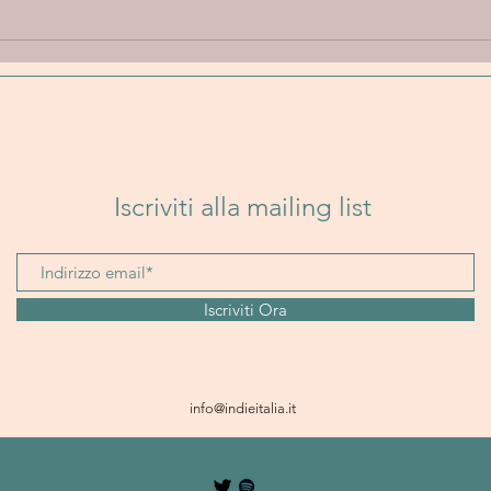
Annie Elise “Let Go” - Un
Band
viaggio emotivo tra
Un i
delicatezza, introspezione e
folk
sperimentazione sonora
senz
Iscriviti alla mailing list
Iscriviti Ora
info@indieitalia.it