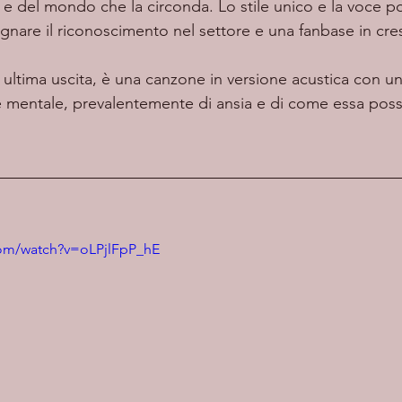
 e del mondo che la circonda. Lo stile unico e la voce p
gnare il riconoscimento nel settore e una fanbase in cres
a ultima uscita, è una canzone in versione acustica con u
te mentale, prevalentemente di ansia e di come essa pos
com/watch?v=oLPjlFpP_hE