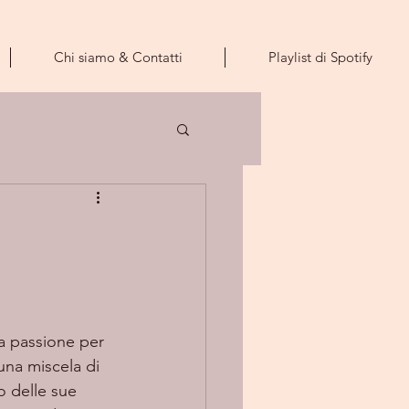
Chi siamo & Contatti
Playlist di Spotify
a passione per 
una miscela di 
o delle sue 