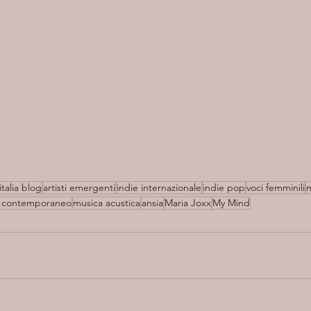
italia blog
artisti emergenti
indie internazionale
indie pop
voci femminili
 contemporaneo
musica acustica
ansia
Maria Joxx
My Mind