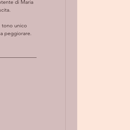
otente di Maria 
cita.
n tono unico 
sa peggiorare.