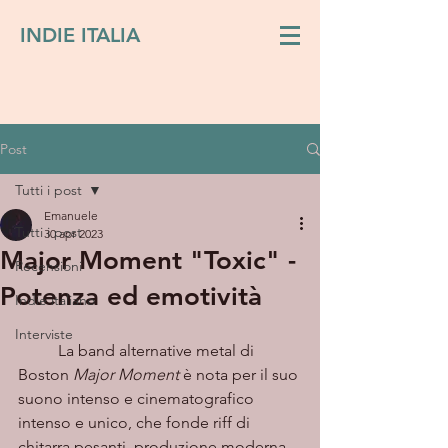
INDIE ITALIA
Post
Tutti i post
Emanuele
Tutti i post
30 apr 2023
Major Moment "Toxic" -
Recensioni
Potenza ed emotività
Indie italiano
Interviste
	La band alternative metal di 
Boston 
Major Moment
 è nota per il suo 
suono intenso e cinematografico 
intenso e unico, che fonde riff di 
chitarra pesanti, produzione moderna 