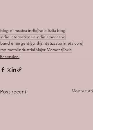
blog di musica indie
indie italia blog
indie internazionale
indie americano
band emergenti
synth
sintetizzatori
metalcore
rap metal
industrial
Major Moment
Toxic
Recensioni
Mostra tutti
Post recenti