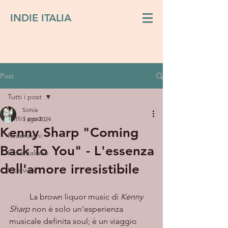
INDIE ITALIA
Post
Tutti i post
Sonia
Tutti i post
5 ago 2024
Kenny Sharp "Coming
Recensioni
Back To You" - L'essenza
Indie italiano
dell'amore irresistibile
Interviste
	La brown liquor music di 
Kenny 
Sharp
 non è solo un'esperienza 
musicale definita soul; è un viaggio 