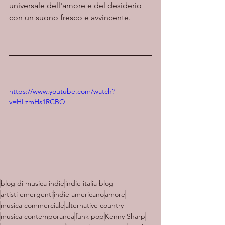
universale dell'amore e del desiderio 
con un suono fresco e avvincente.
https://www.youtube.com/watch?
v=HLzmHs1RCBQ
blog di musica indie
indie italia blog
artisti emergenti
indie americano
amore
musica commerciale
alternative country
musica contemporanea
funk pop
Kenny Sharp