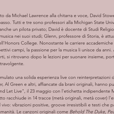
so. Tutti e tre sono professori alla Michigan State Univ
anche un pilota privato; David è docente di Studi Religio
 musica nei suoi studi; Glenn, professore di Storia, è att
ell'Honors College. Nonostante le carriere accademiche 
pettivi campi, la passione per la musica li unisce da anni.
rti, si ritrovano dopo le lezioni per suonare insieme, por
 travolgente.
, Al Green e altri, affiancate da brani originali, hanno pub
nd Let Live", il 23 maggio con l'etichetta indipendente 
o racchiude in 14 tracce (metà originali, metà cover) l'e
ivo: vibrazioni positive, groove irresistibili e testi che p
umanità. Le canzoni originali come 
Behold The Duke
, 
Pea