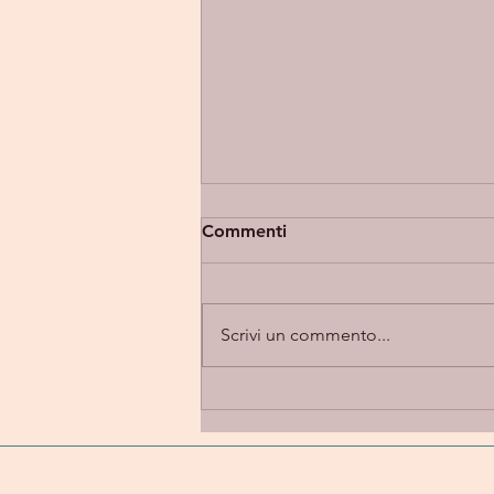
Commenti
Scrivi un commento...
Eupholia “Takes 2” -
introspezione e alternative
rock in una dimensione
emotiva e personale