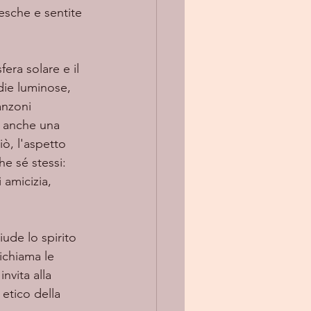
esche e sentite 
die luminose, 
nzoni 
a anche una 
ò, l'aspetto 
e sé stessi: 
 amicizia, 
iude lo spirito 
ichiama le 
nvita alla 
 etico della 