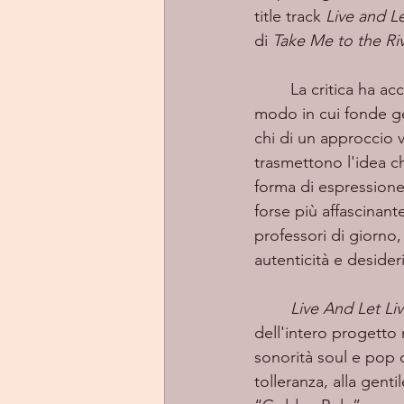
title track 
Live and Le
di 
Take Me to the Ri
	La critica ha accolto con entusiasmo l'album, sottolineando la sua atmosfera solare e il 
modo in cui fonde ge
chi di un approccio
trasmettono l'idea c
forma di espressione 
forse più affascinante
professori di giorno,
autenticità e desider
Live And Let Li
dell'intero progetto 
sonorità soul e pop d
tolleranza, alla genti