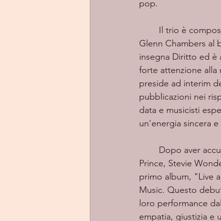
pop.
	Il trio è composto da Michael Lawrence alla chitarra e voce, David Stowe alla batteria e 
Glenn Chambers al bas
insegna Diritto ed è 
forte attenzione alla
preside ad interim d
pubblicazioni nei ris
data e musicisti espe
un'energia sincera e
	Dopo aver accumulato una solida esperienza live con reinterpretazioni di classici di 
Prince, Stevie Wonder
primo album, "Live a
Music. Questo debutt
loro performance dal v
empatia, giustizia e 