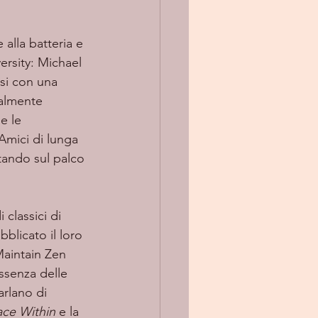
ersity: Michael 
si con una 
ualmente 
e le 
 Amici di lunga 
tando sul palco 
blicato il loro 
Maintain Zen 
ssenza delle 
arlano di 
ce Within
 e la 