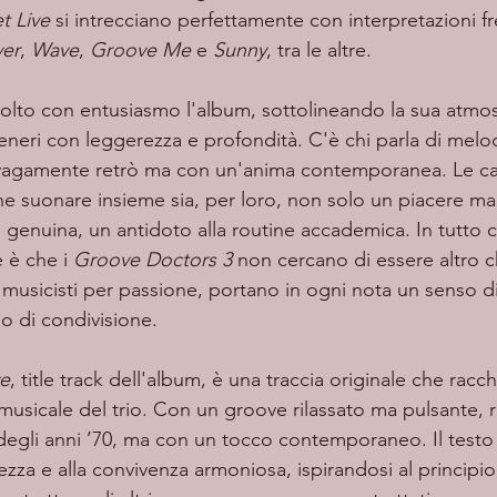
t Live
 si intrecciano perfettamente con interpretazioni fr
ver
, 
Wave
, 
Groove Me
 e 
Sunny
, tra le altre.
neri con leggerezza e profondità. C'è chi parla di melo
 vagamente retrò ma con un'anima contemporanea. Le ca
he suonare insieme sia, per loro, non solo un piacere m
genuina, un antidoto alla routine accademica. In tutto ci
 è che i 
Groove Doctors 3
 non cercano di essere altro ch
 musicisti per passione, portano in ogni nota un senso di
io di condivisione.
ve
, title track dell'album, è una traccia originale che racch
musicale del trio. Con un groove rilassato ma pulsante, r
egli anni ’70, ma con un tocco contemporaneo. Il testo i
lezza e alla convivenza armoniosa, ispirandosi al principio