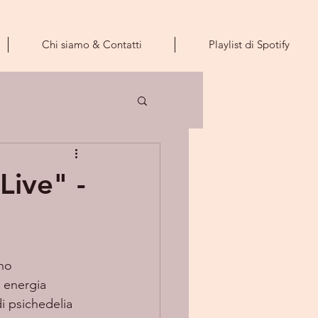
Chi siamo & Contatti
Playlist di Spotify
Live" -
no 
 energia 
i psichedelia 