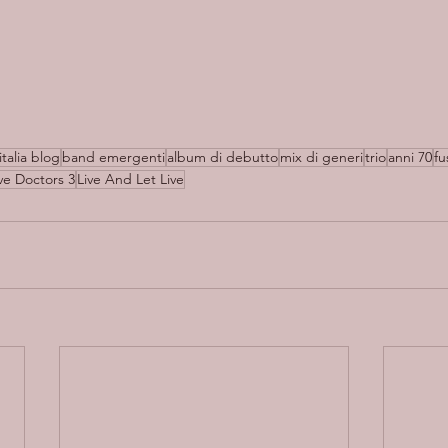
italia blog
band emergenti
album di debutto
mix di generi
trio
anni 70
fu
e Doctors 3
Live And Let Live