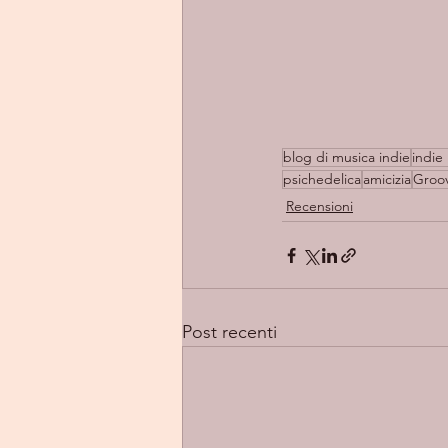
blog di musica indie
indie 
psichedelica
amicizia
Groov
Recensioni
Post recenti