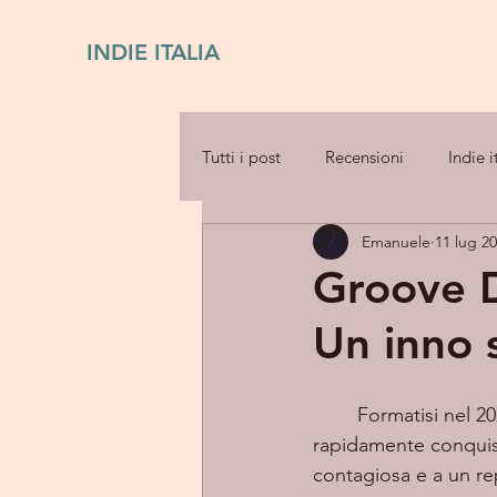
INDIE ITALIA
Tutti i post
Recensioni
Indie i
Emanuele
11 lug 2
Groove D
Un inno 
	Formatisi nel 2
rapidamente conquist
contagiosa e a un rep