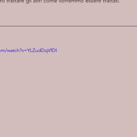
 trattare gli altri come vorremmo essere trattati.
com/watch?v=YLZudDqVfDI