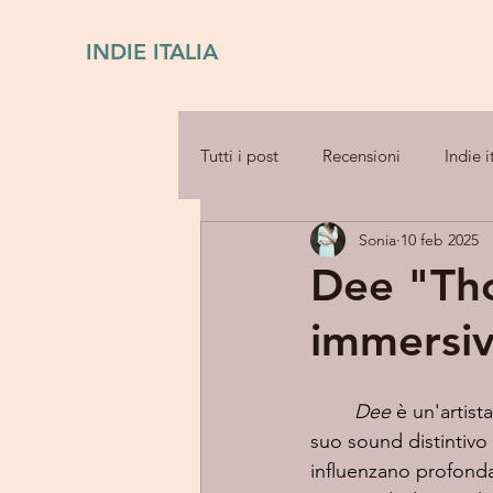
INDIE ITALIA
Tutti i post
Recensioni
Indie i
Sonia
10 feb 2025
Dee "Tho
immersi
Dee
 è un'artist
suo sound distintivo n
influenzano profonda