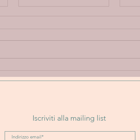
Annie Elise “Let Go” - Un
Band
viaggio emotivo tra
Un i
delicatezza, introspezione e
folk
sperimentazione sonora
senz
Iscriviti alla mailing list