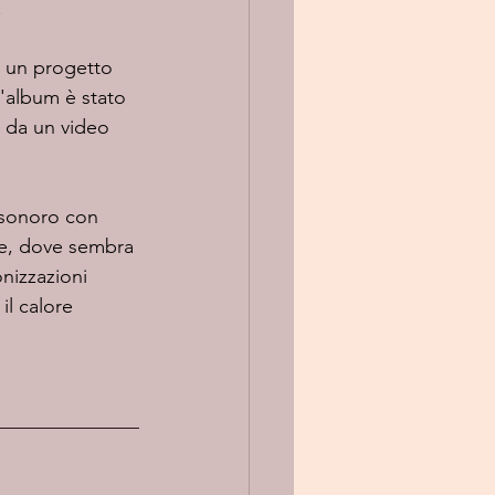
.
L'album è stato 
 da un video 
 sonoro con 
ne, dove sembra 
nizzazioni 
il calore 