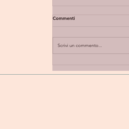
Commenti
Scrivi un commento...
Eupholia “Takes 2” -
introspezione e alternative
rock in una dimensione
emotiva e personale