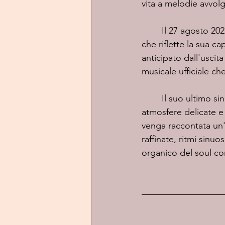
vita a melodie avvolg
	Il 27 agosto 2022 ha pubblicato il suo nuovo album, "Fresh Air Fantasy", un progetto 
che riflette la sua c
anticipato dall'usci
musicale ufficiale che
	Il suo ultimo si
atmosfere delicate 
venga raccontata un'
raffinate, ritmi sinu
organico del soul con