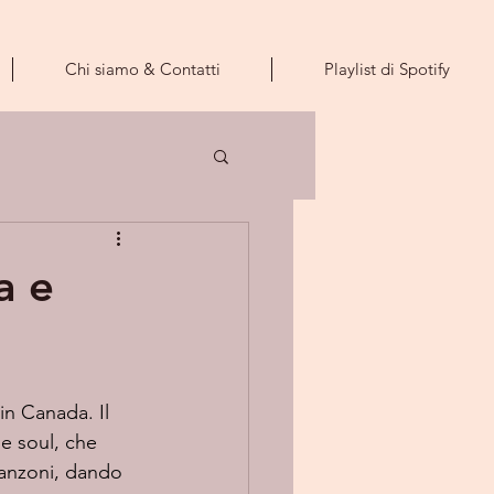
Chi siamo & Contatti
Playlist di Spotify
a e
in Canada. Il 
 e soul, che 
canzoni, dando 