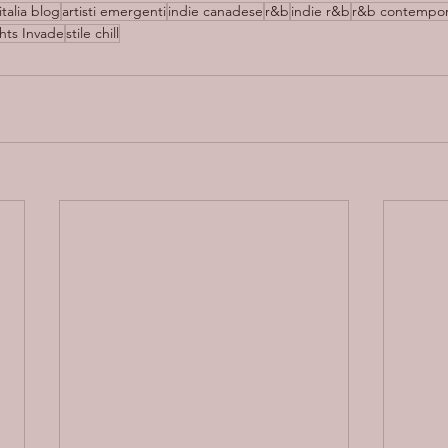
italia blog
artisti emergenti
indie canadese
r&b
indie r&b
r&b contempo
hts Invade
stile chill