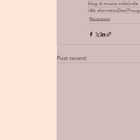
blog di musica indie
indie 
r&b alternativo
Dee
Thoug
Recensioni
Post recenti