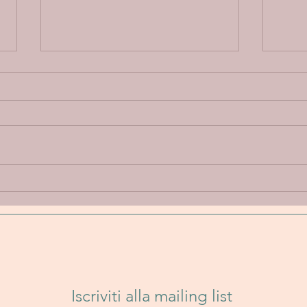
Annie Elise “Let Go” - Un
Band
viaggio emotivo tra
Un i
delicatezza, introspezione e
folk
sperimentazione sonora
senz
Iscriviti alla mailing list