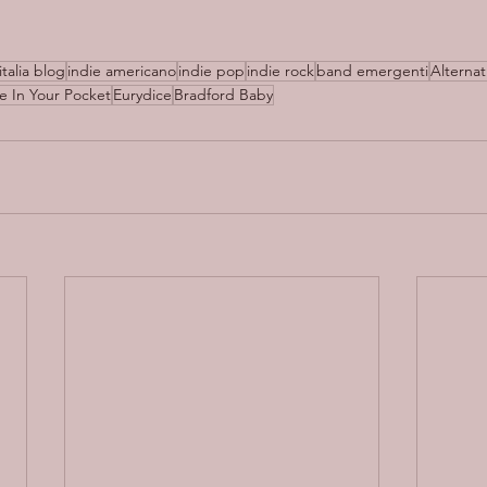
italia blog
indie americano
indie pop
indie rock
band emergenti
Alternat
e In Your Pocket
Eurydice
Bradford Baby