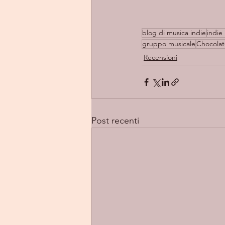
blog di musica indie
indie 
gruppo musicale
Chocolat
Recensioni
Post recenti