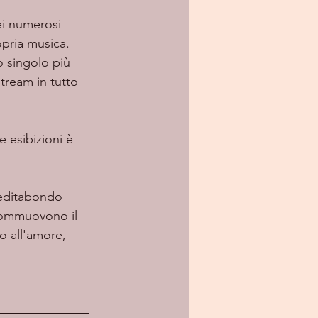
opria musica. 
o singolo più 
tream in tutto 
meditabondo 
commuovono il 
o all'amore, 