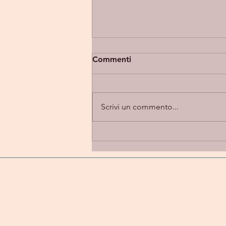
Commenti
Scrivi un commento...
Eupholia “Takes 2” -
introspezione e alternative
rock in una dimensione
emotiva e personale