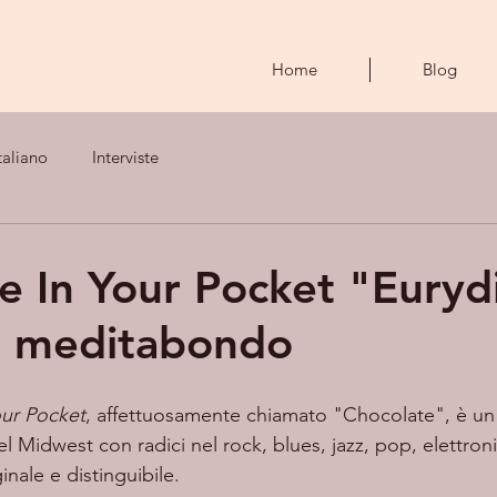
Home
Blog
taliano
Interviste
e In Your Pocket "Eurydi
e meditabondo
our Pocket
, affettuosamente chiamato "Chocolate", è u
 Midwest con radici nel rock, blues, jazz, pop, elettroni
inale e distinguibile.