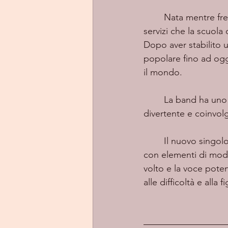
	Nata mentre frequentava la Millikin University, la band ha approfittato dei numerosi 
servizi che la scuola
Dopo aver stabilito u
popolare fino ad ogg
il mondo.
	La band ha uno stile musicale fresco e unico, e la loro alchimia durante le esibizioni è 
divertente e coinvol
Il nuovo singolo
con elementi di mode
volto e la voce pote
alle difficoltà e alla 