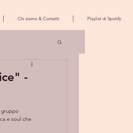
Chi siamo & Contatti
Playlist di Spotify
ce" -
n gruppo 
ca e soul che 