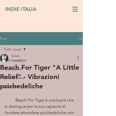
INDIE ITALIA
Post
Tutti i post
Sonia
Tutti i post
11 ott 2024
Beach For Tiger "A Little
Recensioni
Relief" - Vibrazioni
Indie italiano
psichedeliche
Interviste
Beach For Tiger
 è una band che 
si distingue per la sua capacità di 
fondere atmosfere psichedeliche con 