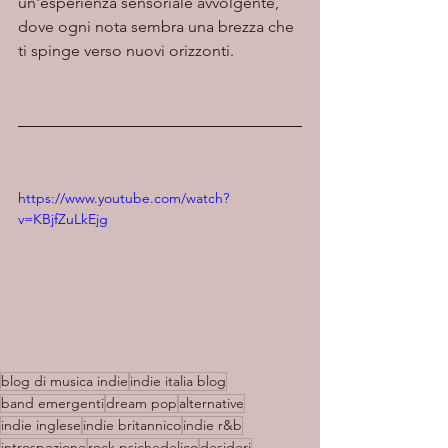
un'esperienza sensoriale avvolgente, 
dove ogni nota sembra una brezza che 
ti spinge verso nuovi orizzonti.
https://www.youtube.com/watch?
v=KBjfZuLkEjg
blog di musica indie
indie italia blog
band emergenti
dream pop
alternative
indie inglese
indie britannico
indie r&b
introspezione
rock psichedelico
desideri