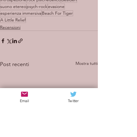
suono etereo
psych-rock
evasione
esperienza immersiva
Beach For Tiger
A Little Relief
Recensioni
Mostra tutti
Post recenti
Email
Twitter