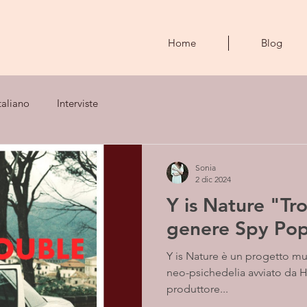
Home
Blog
taliano
Interviste
Sonia
2 dic 2024
Y is Nature "Tro
genere Spy Po
Y is Nature è un progetto musicale ispirato all'indie e alla
neo-psichedelia avviato da Hj
produttore...