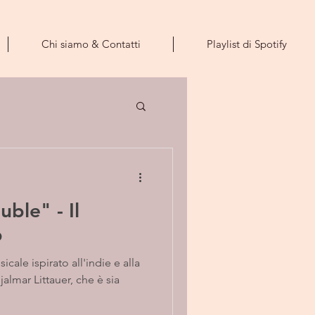
Chi siamo & Contatti
Playlist di Spotify
uble" - Il
p
almar Littauer, che è sia