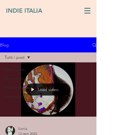
INDIE ITALIA
Blog
Tutti i post
Tutti i post
Recensioni
Indie italiano
Load video
Interviste
Sonia
12 gen 2025