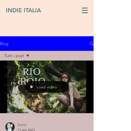
INDIE ITALIA
Blog
Tutti i post
Tutti i post
Recensioni
Indie italiano
Load video
Interviste
Sonia
11 apr 2023