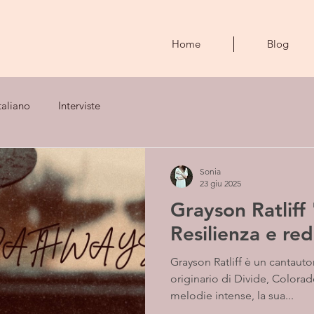
Home
Blog
taliano
Interviste
Sonia
23 giu 2025
Grayson Ratliff
Resilienza e re
Grayson Ratliff è un cantautore folk-rock di 23 anni
originario di Divide, Colorad
melodie intense, la sua...