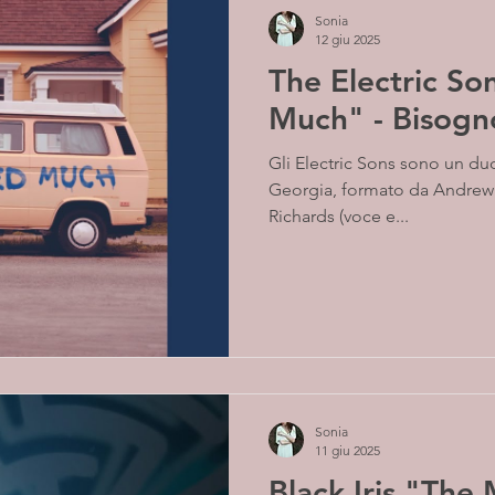
Sonia
12 giu 2025
The Electric S
Much" - Bisogn
Gli Electric Sons sono un duo
Georgia, formato da Andrew M
Richards (voce e...
Sonia
11 giu 2025
Black Iris "The