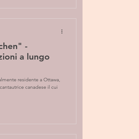
chen" -
ioni a lungo
ualmente residente a Ottawa,