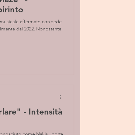
birinto
almente dal 2022. Nonostante
lare" - Intensità
 conosciuto come Nakis , porta