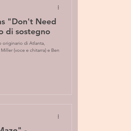
ons "Don't Need
o di sostegno
 originario di Atlanta,
iller (voce e chitarra) e Ben
 Maze" -