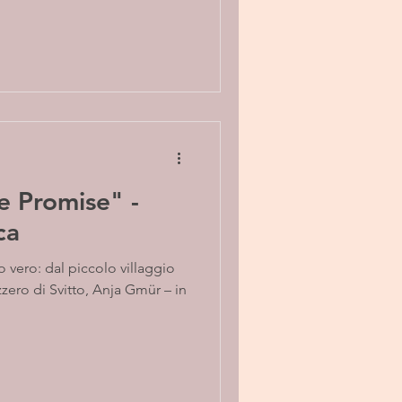
he Promise" -
ca
 vero: dal piccolo villaggio
zzero di Svitto, Anja Gmür – in