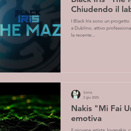
Chiudendo il la
I Black Iris sono un progetto musicale affermato con sede
a Dublino, attivo profession
la recente...
Sonia
2 giu 2025
Nakis "Mi Fai Ur
emotiva
Il giovane artista Jovanakis,