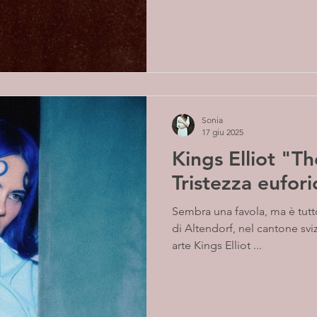
Sonia
17 giu 2025
Kings Elliot "T
Tristezza eufori
Sembra una favola, ma è tutto
di Altendorf, nel cantone svi
arte Kings Elliot ...