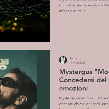
un nome greco, è nato in Gha
infanzia in Italia....
Sonia
12 mag 2025
Mystergus "Moo
Concedersi del
emozioni
Mystergus è un musicista scozzese cresciuto sull'onda dei
decenni chiave del rock: anni