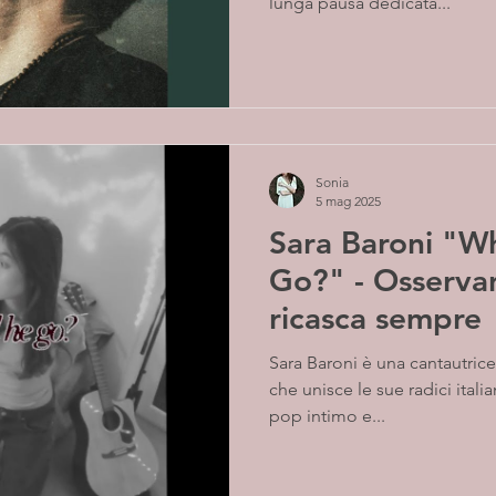
lunga pausa dedicata...
Sonia
5 mag 2025
Sara Baroni "W
Go?" - Osservan
ricasca sempre
Sara Baroni è una cantautrice milanese di diciassette anni
che unisce le sue radici itali
pop intimo e...