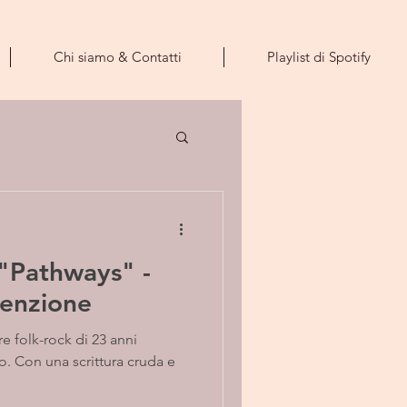
Chi siamo & Contatti
Playlist di Spotify
 "Pathways" -
denzione
o. Con una scrittura cruda e