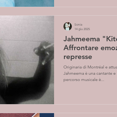
Sonia
14 giu 2025
Jahmeema "Kit
Affrontare emoz
represse
Originaria di Montréal e att
Jahmeema è una cantante e cantautrice canadese il cui
percorso musicale è...