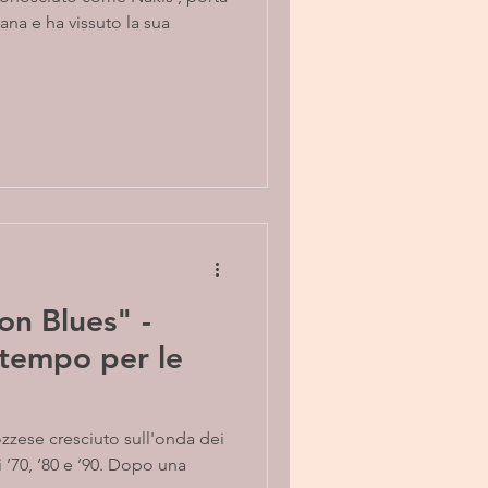
na e ha vissuto la sua
n Blues" -
 tempo per le
 ’70, ’80 e ’90. Dopo una