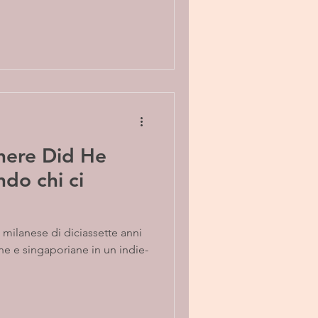
here Did He
do chi ci
ane e singaporiane in un indie-