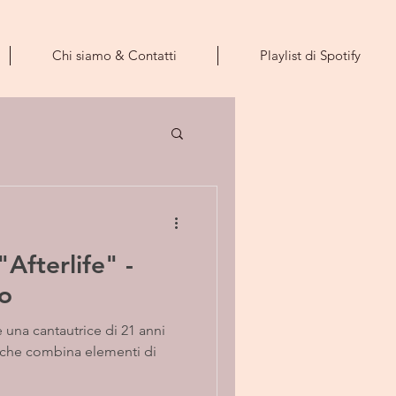
Chi siamo & Contatti
Playlist di Spotify
Afterlife" -
o
è una cantautrice di 21 anni
s, che combina elementi di