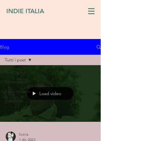
INDIE ITALIA
Blog
Tutti i post
Tutti i post
Recensioni
Indie italiano
Load video
Interviste
Sonia
1 dic 2023