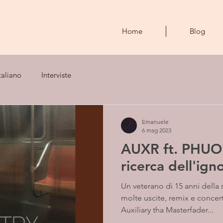
Home
Blog
taliano
Interviste
Emanuele
6 mag 2023
AUXR ft. PHUON
ricerca dell'ign
Un veterano di 15 anni della 
molte uscite, remix e concert
Auxiliary tha Masterfader...