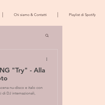
Chi siamo & Contatti
Playlist di Spotify
G "Try" - Alla
oto
scena nu-disco e italo con
i di DJ internazionali,