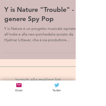
Y is Nature "Trouble" - Il
genere Spy Pop
Y is Nature è un progetto musicale ispirato
all'indie e alla neo-psichedelia avviato da
Hjalmar Littauer, che è sia produttore...
Iscriviti alla mailing list
Email
Twitter
Iscriviti Ora