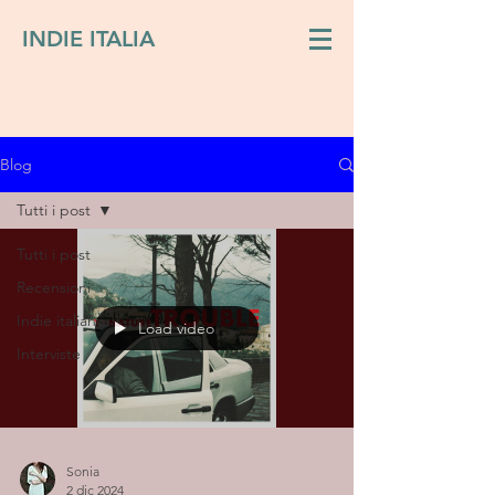
INDIE ITALIA
Blog
Tutti i post
Tutti i post
Recensioni
Indie italiano
Load video
Interviste
Sonia
2 dic 2024