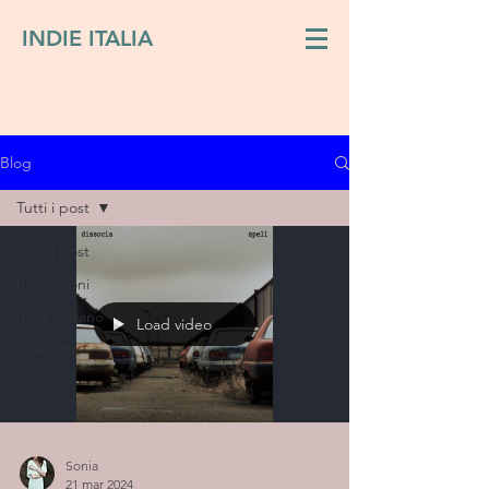
INDIE ITALIA
Blog
Tutti i post
Tutti i post
Recensioni
Indie italiano
Load video
Interviste
Sonia
21 mar 2024