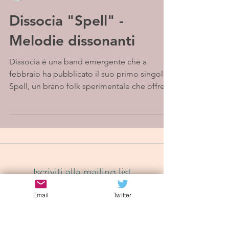
Dissocia "Spell" -
Melodie dissonanti
Dissocia è una band emergente che a
febbraio ha pubblicato il suo primo singolo,
Spell, un brano folk sperimentale che offre
un'atmosfera...
Iscriviti alla mailing list
Email
Twitter
Iscriviti Ora