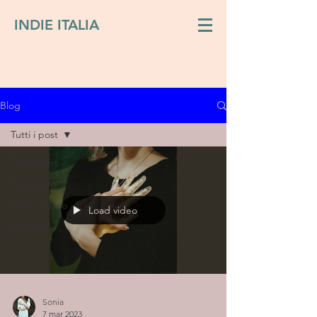
INDIE ITALIA
Blog
Tutti i post
Tutti i post
Recensioni
Indie italiano
Load video
Interviste
Sonia
7 mar 2023