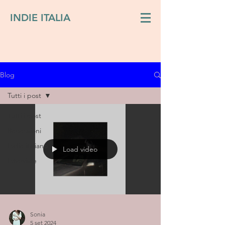
INDIE ITALIA
Blog
Tutti i post
Tutti i post
Recensioni
Indie italiano
Load video
Interviste
Sonia
5 set 2024