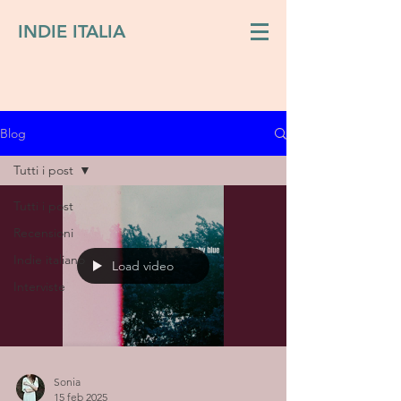
INDIE ITALIA
Blog
Tutti i post
Tutti i post
Recensioni
Indie italiano
Load video
Interviste
Sonia
15 feb 2025