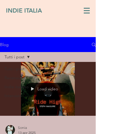
INDIE ITALIA
Blog
Tutti i post
Tutti i post
Recensioni
Indie italiano
Load video
Interviste
Sonia
13 apr 2025