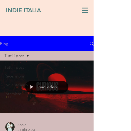
INDIE ITALIA
Blog
Tutti i post
Tutti i post
Recensioni
Indie italiano
Load video
Interviste
Sonia
21 giu 2023