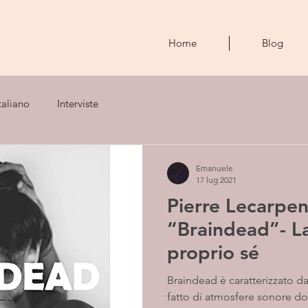
Home
Blog
taliano
Interviste
Emanuele
17 lug 2021
Pierre Lecarpen
“Braindead”- La scoperta del
proprio sé
Braindead è caratterizzato d
fatto di atmosfere sonore do