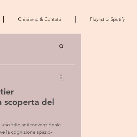
Chi siamo & Contatti
Playlist di Spotify
tier
a uno stile anticonvenzionale
ve la cognizione spazio-