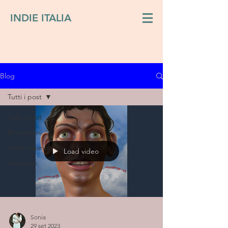
INDIE ITALIA
Blog
Tutti i post
Tutti i post
Recensioni
Indie italiano
Load video
Interviste
Sonia
29 set 2023