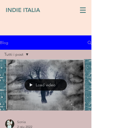
INDIE ITALIA
Blog
Tutti i post
Tutti i post
Recensioni
Indie italiano
Load video
Interviste
Sonia
2 giu 2022