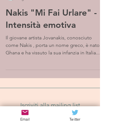
Nakis "Mi Fai Urlare" -
Intensità emotiva
Il giovane artista Jovanakis, conosciuto
come Nakis , porta un nome greco, è nato in
Ghana e ha vissuto la sua infanzia in Italia....
Iscriviti alla mailing list
Email
Twitter
Iscriviti Ora