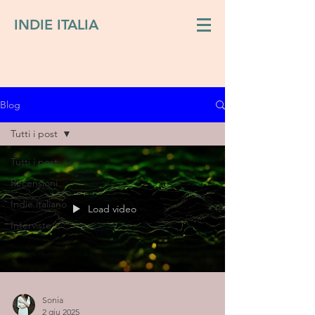
INDIE ITALIA
Blog
Tutti i post
Tutti i post
Recensioni
Indie italiano
Load video
Interviste
Sonia
2 giu 2025