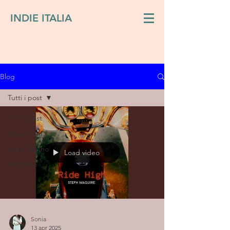
INDIE ITALIA
Blog
Tutti i post
Tutti i post
Recensioni
Indie italiano
Load video
Interviste
Sonia
13 apr 2025