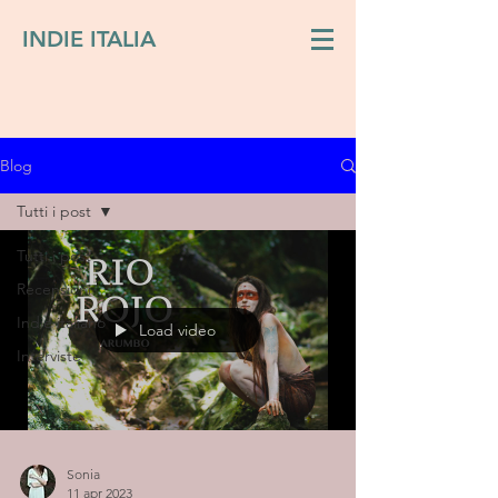
INDIE ITALIA
Blog
Tutti i post
Tutti i post
Recensioni
Indie italiano
Load video
Interviste
Sonia
11 apr 2023