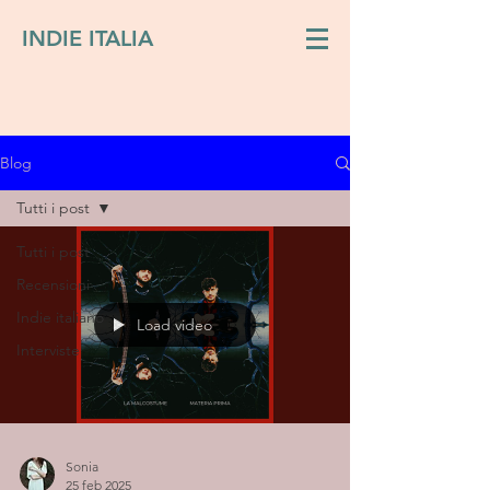
INDIE ITALIA
Blog
Tutti i post
Tutti i post
Recensioni
Indie italiano
Load video
Interviste
Sonia
25 feb 2025